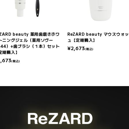
eZARD beauty 薬用歯磨きホワ
ReZARD beauty マウスウォ
トニングジェル（薬用ソヴー
ュ【定期購入】
-44）+歯ブラシ（１本）セット
¥2,673
(税込)
定期購入】
,673
(税込)