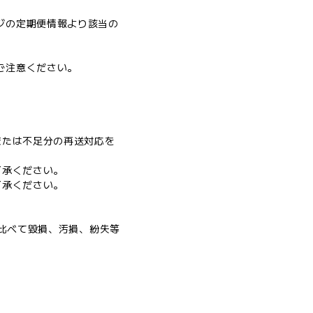
ジの定期便情報より該当の
ご注意ください。
または不足分の再送対応を
了承ください。
了承ください。
と比べて毀損、汚損、紛失等