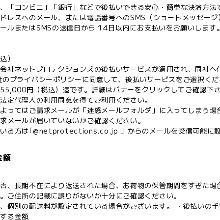
ら、「コンビニ」「銀行」などで後払いできる安心・簡単な決済方法
ドレスへのメール、または電話番号へのSMS（ショートメッセージ
ールまたはSMSの送信日から 14日以内にお支払いをお願いします
税込）
式会社ネットプロテクションズの後払いサービスが適用され、同社へ
社のプライバシーポリシーに同意して、後払いサービスをご選択くだ
55,000円（税込）迄です。詳細はバナーをクリックしてご確認下
、法定代理人の利用同意を得てご利用ください。
によってはご請求メールが「迷惑メールフォルダ」に入ってしまう場
請求メールが届いていないかご確認ください。
方は｢@netprotections.co.jp 」からのメールを受信可能
金額
）
拒否、長期不在により返送された場合、お荷物の保管期間をすぎた場
す。ご住所の記載に誤りがないか十分にご確認ください。
、個別の配送料が設定されている場合がございます。 ・後払いの手
記する金額