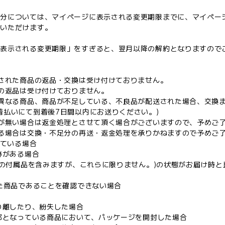
く分については、マイページに表示される変更期限までに、マイペー
約いただけます。
に表示される変更期限」をすぎると、翌月以降の解約となりますので
入された商品の返品・交換は受け付けておりません。
品の返品は受け付けておりません。
と異なる商品、商品が不足している、不良品が配送された場合、交換
着払いにて到着後7日間以内にお送りください。)
庫が無い場合は返金処理とさせて頂く場合がございますので、予めご
まる場合は交換・不足分の再送・返金処理を承りかねますので予めご
している場合
跡がある場合
商品の付属品を含みますが、これらに限りません。)の状態がお届け時
れた商品であることを確認できない場合
切り離したり、紛失した場合
一部となっている商品において、パッケージを開封した場合