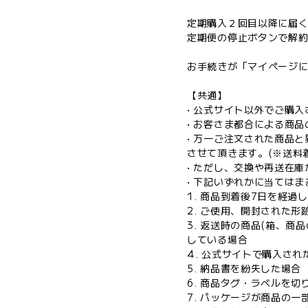
定期購入２回目以降に届
定期便の停止ボタンで解
お手続きが「マイページ
【共通】
• 公式サイト以外でご購
• お客さま都合による商
• 万一ご注文された商品
させて頂きます。(※送料
• ただし、交換や再送在
• 下記いずれかに当ては
1. 商品到着後7日を経過
2. ご使用、開封された形
3. 返送時の商品(箱、
している場合
4. 公式サイトで購入さ
5. 納品書を紛失した場合
6. 商品タグ・ラベルを
7. パッケージが商品の