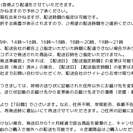
川急便より配達をさせていただきます。
しかねますので予めご了承ください。
は現在出来かねますが、配送時間の指定は可能です。
選択する画面が表示されますので、ご希望の配送時間をご選択くださ
間
中、14時〜16時、16時〜18時、18時〜20時、19時〜21時
は、配送会社の都合上ご指定いただいた時間に配達できない場合があ
ネコポスで発送された商品は、配送日時をご指定いただけません。
「発送準備前」であれば、【配送日】【配送指定時間】の変更は可能
「出荷（発送）済み」の場合、【配送日】【配送指定時間】の変更は
会社までお問い合わせいただくか、配送会社のサイトよりお受け取り
につきましては、荷物の送り状に記載された住所以外にお届け先を変
より、送り状記載のお届け先から変更後のお届け先までの運賃（定価・
。
より【7日間】でございます。なお、住所不明、受取拒否、長期不
は、再発送時に着払いにて再送させていただきます。ご住所の記載に
けない場合、発送日から1ヶ月経過で該当商品を破棄の上、キャン
ng BIZ経由のご購入で海外への配送も可能です。 ※定期商品はご購入い