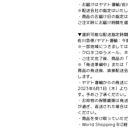
・お届けはヤマト運輸/佐
※配送会社の指定はいた
・商品のお届け日の指定
ご注文時にお届け時間を
▼選択可能な配送指定時
佐川急便/ヤマト運輸：午前
※一部地域につきまして
・クロネコゆうメール、
・ご注文完了後、商品の
※「発送準備中」または
商品の発送後、直接配送
します。
・ヤマト運輸からの発送
2023年6月1日（木）
す。予めご了承ください
・お荷物の保管期限は発送
が過ぎ、返送された場合
ください。
・商品を受け取っていただ
・World Shoppi