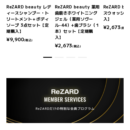
ボデ
ReZARD beauty レデ
ReZARD beauty 薬用
ReZARD be
】
ィースシャンプー・ト
歯磨きホワイトニング
スウォッシュ
リートメント＋ボディ
ジェル（薬用ソヴー
入】
ソープ 3点セット【定
ル-44）+歯ブラシ（１
¥2,673
(税込)
期購入】
本）セット【定期購
入】
¥9,900
(税込)
¥2,673
(税込)