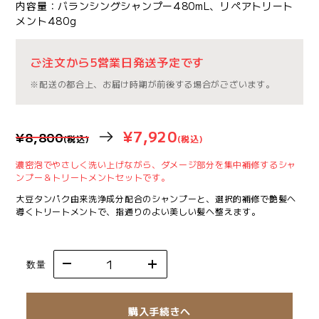
内容量：バランシングシャンプー480mL、リペアトリート
メント480g
ご注文から5営業日発送予定です
※配送の都合上、お届け時期が前後する場合がございます。
¥7,920
¥8,800
(税込)
(税込)
濃密泡でやさしく洗い上げながら、ダメージ部分を集中補修するシャ
ンプー＆トリートメントセットです。
大豆タンパク由来洗浄成分配合のシャンプーと、選択的補修で艶髪へ
導くトリートメントで、指通りのよい美しい髪へ整えます。
数量
購入手続きへ