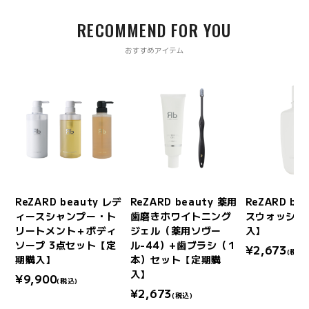
RECOMMEND FOR YOU
おすすめアイテム
ボデ
ReZARD beauty レデ
ReZARD beauty 薬用
ReZARD be
】
ィースシャンプー・ト
歯磨きホワイトニング
スウォッシュ
リートメント＋ボディ
ジェル（薬用ソヴー
入】
ソープ 3点セット【定
ル-44）+歯ブラシ（１
¥2,673
(税込)
期購入】
本）セット【定期購
入】
¥9,900
(税込)
¥2,673
(税込)