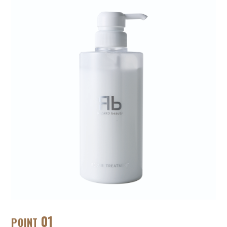
01
POINT