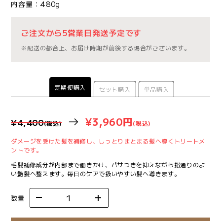
内容量：480g
ご注文から5営業日発送予定です
※配送の都合上、お届け時期が前後する場合がございます。
定期便購入
セット購入
単品購入
¥3,960円
¥4,400
(税込)
(税込)
ダメージを受けた髪を補修し、しっとりまとまる髪へ導くトリートメ
ントです。
毛髪補修成分が内部まで働きかけ、パサつきを抑えながら指通りのよ
い艶髪へ整えます。毎日のケアで扱いやすい髪へ導きます。
数量