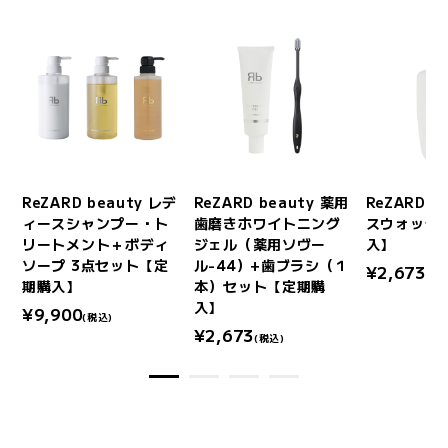
デ
ReZARD beauty レデ
ReZARD beauty 薬用
ReZARD b
ィースシャンプー・ト
歯磨きホワイトニング
スウォッシ
リートメント＋ボディ
ジェル（薬用ソヴー
入】
ソープ 3点セット【定
ル-44）+歯ブラシ（１
¥2,673
(税
期購入】
本）セット【定期購
入】
¥9,900
(税込)
¥2,673
(税込)