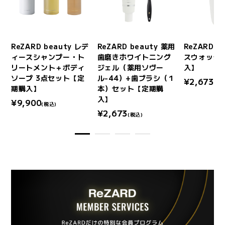
デ
ReZARD beauty レデ
ReZARD beauty 薬用
ReZARD b
ィースシャンプー・ト
歯磨きホワイトニング
スウォッシ
リートメント＋ボディ
ジェル（薬用ソヴー
入】
ソープ 3点セット【定
ル-44）+歯ブラシ（１
¥2,673
(税
期購入】
本）セット【定期購
入】
¥9,900
(税込)
¥2,673
(税込)