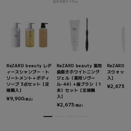
おすすめアイテム
デ
ReZARD beauty レデ
ReZARD beauty 薬用
ReZARD b
ィースシャンプー・ト
歯磨きホワイトニング
スウォッシ
リートメント＋ボディ
ジェル（薬用ソヴー
入】
ソープ 3点セット【定
ル-44）+歯ブラシ（１
¥2,673
(税
期購入】
本）セット【定期購
入】
¥9,900
(税込)
¥2,673
(税込)