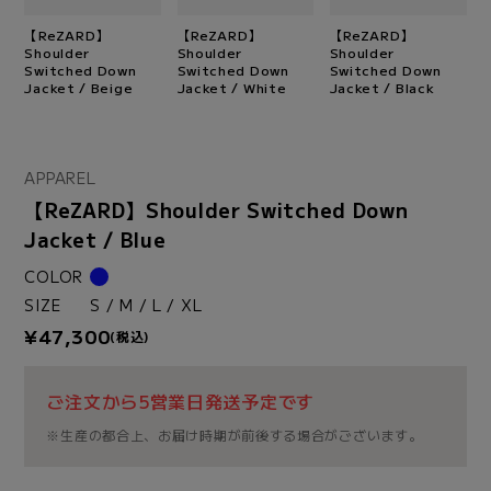
【ReZARD】
【ReZARD】
【ReZARD】
Shoulder
Shoulder
Shoulder
Switched Down
Switched Down
Switched Down
Jacket / Beige
Jacket / White
Jacket / Black
APPAREL
【ReZARD】Shoulder Switched Down
Jacket / Blue
COLOR
SIZE
S / M / L / XL
¥47,300
(税込)
ご注文から5営業日発送予定です
※生産の都合上、お届け時期が前後する場合がございます。