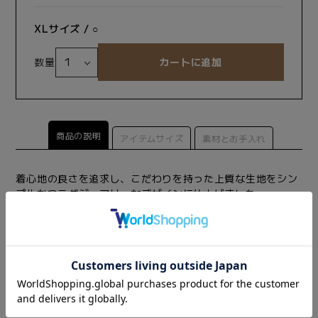
XLサイズ / ○
数量
商品の説明
アイテムサイズ
素材とお手入れ
着心地の良さを追求し、こだわりを持った上質な生地をシン
プルかつラグジュアリーなデザインに仕上げました。
上質なダウンをふんだんに使用したダウンジャケット。
左胸にReZARDのシリコンワッペンを配置し、袖口にロゴの
プリントを施しております。
生地に撥水加工が施されているので、急な雨でも安心して着
用できます。
＜Wear Size＞
ヒカル：Mサイズ